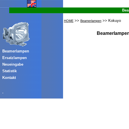
Bea
>>
>> Kokuyo
HOME
Beamerlampen
Beamerlampen
Beamerlampen
Ersatzlampen
Neueingabe
Statistik
Kontakt
.