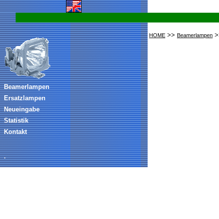
>>
>
HOME
Beamerlampen
Beamerlampen
Ersatzlampen
Neueingabe
Statistik
Kontakt
.