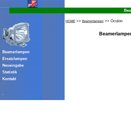
Bea
>>
>> Oculon
HOME
Beamerlampen
Beamerlampen
Beamerlampen
Ersatzlampen
Neueingabe
Statistik
Kontakt
.