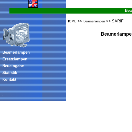
Bea
>>
>> SARIF
HOME
Beamerlampen
Beamerlampen
Beamerlampen
Ersatzlampen
Neueingabe
Statistik
Kontakt
.