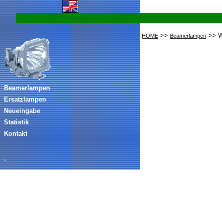
>>
>> 
HOME
Beamerlampen
Beamerlampen
Ersatzlampen
Neueingabe
Statistik
Kontakt
.