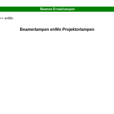
Beamer-Ersatzlampen
>> enWo
Beamerlampen enWo Projektorlampen