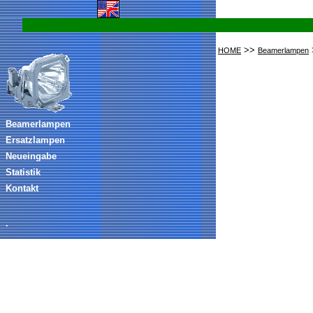
>>
HOME
Beamerlampen
Beamerlampen
Ersatzlampen
Neueingabe
Statistik
Kontakt
.